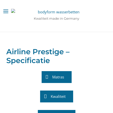
Ga
naar
Menu
de
Kwaliteit made in Germany
inhoud
Airline Prestige –
Specificatie
Matras
Kwaliteit